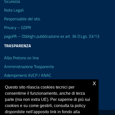
Sicurezza
Note Legali
Responsabile del sito
Privacy – GDPR
pagoPA – Obblighi pubblicazione ex art. 36 D.Lgs. 33/13
TRASPARENZA
Albo Pretorio on line
Amministrazione Trasparente
Adempimenti AVCP / ANAC
x
Accesso Civico
Questo sito rilascia cookies tecnici per
Dichiarazione di accessibilità
consentirne il funzionamento, anche di terza
parte (ma non extra UE). Per saperne di più sui
cookies e su come gestirli, consulta la policy
disponibile nell'apposito link in fondo alla