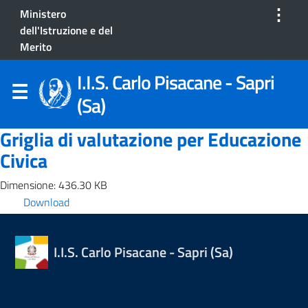
⋮
Ministero
dell'Istruzione e del
Merito
I.I.S. Carlo Pisacane - Sapri
(Sa)
Griglia di valutazione per Educazione
Civica
Dimensione: 436.30 KB
Download
I.I.S. Carlo Pisacane - Sapri (Sa)