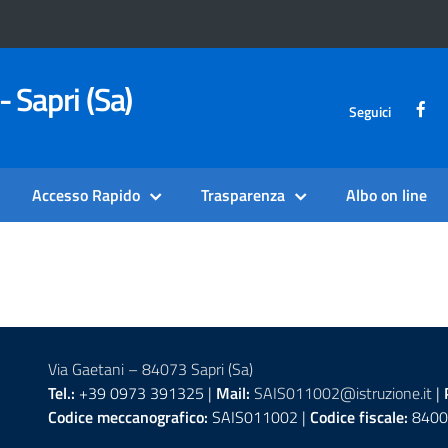
- Sapri (Sa)
Seguici
Accesso Rapido
Trasparenza
Albo on line
Via Gaetani – 84073 Sapri (Sa)
Tel.:
+39 0973 391325 |
Mail:
SAIS011002@istruzione.it
|
Codice meccanografico:
SAIS011002 |
Codice fiscale:
8400