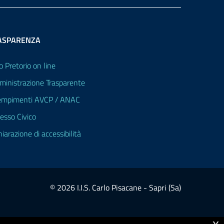
ASPARENZA
o Pretorio on line
inistrazione Trasparente
mpimenti AVCP / ANAC
esso Civico
hiarazione di accessibilità
© 2026 I.I.S. Carlo Pisacane - Sapri (Sa)
x