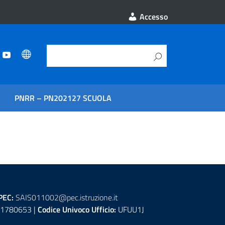
Accesso
PNRR – PN202127 SCUOLA
PEC:
SAIS011002@pec.istruzione.it
1780653 |
Codice Univoco Ufficio:
UFUU1J