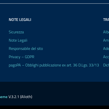
NOTE LEGALI
TR
Sicurezza
Alb
Note Legali
Amm
Responsabile del sito
Ade
Privacy – GDPR
Acc
pagoPA – Obblighi pubblicazione ex art. 36 D.Lgs. 33/13
Dic
V.3.2.1 (Alioth)
heme