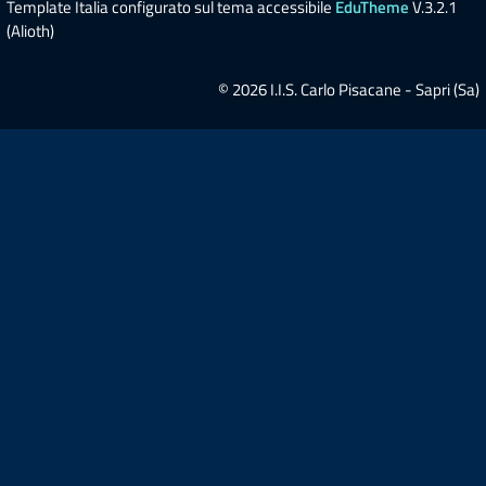
Template Italia configurato sul tema accessibile
EduTheme
V.3.2.1
(Alioth)
© 2026 I.I.S. Carlo Pisacane - Sapri (Sa)