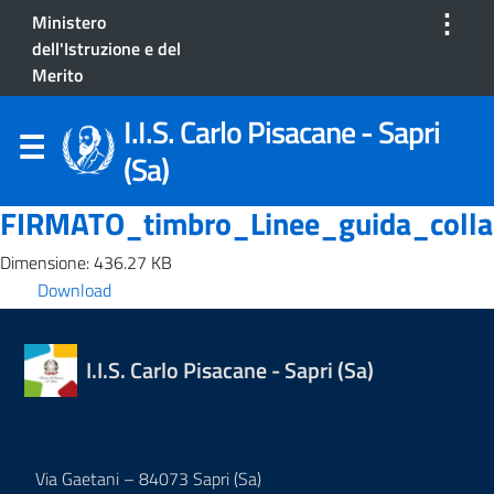
⋮
Ministero
dell'Istruzione e del
Merito
I.I.S. Carlo Pisacane - Sapri
(Sa)
FIRMATO_timbro_Linee_guida_collabo
Dimensione: 436.27 KB
Download
I.I.S. Carlo Pisacane - Sapri (Sa)
Via Gaetani – 84073 Sapri (Sa)