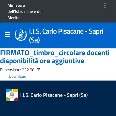
⋮
Ministero
dell'Istruzione e del
Merito
I.I.S. Carlo Pisacane - Sapri
(Sa)
FIRMATO_timbro_circolare docenti
disponibilità ore aggiuntive
Dimensione: 232.50 KB
Download
I.I.S. Carlo Pisacane - Sapri (Sa)