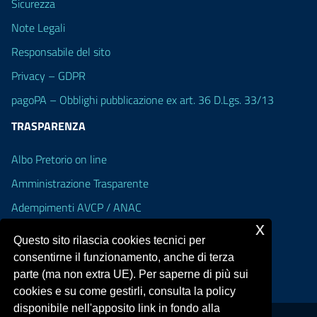
Sicurezza
Note Legali
Responsabile del sito
Privacy – GDPR
pagoPA – Obblighi pubblicazione ex art. 36 D.Lgs. 33/13
TRASPARENZA
Albo Pretorio on line
Amministrazione Trasparente
Adempimenti AVCP / ANAC
x
Accesso Civico
Questo sito rilascia cookies tecnici per
Dichiarazione di accessibilità
consentirne il funzionamento, anche di terza
parte (ma non extra UE). Per saperne di più sui
cookies e su come gestirli, consulta la policy
disponibile nell'apposito link in fondo alla