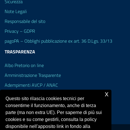
Sicurezza
Note Legali
Responsabile del sito
Privacy – GDPR
pagoPA – Obblighi pubblicazione ex art. 36 D.Lgs. 33/13
TRASPARENZA
Albo Pretorio on line
Amministrazione Trasparente
Adempimenti AVCP / ANAC
x
Accesso Civico
Questo sito rilascia cookies tecnici per
Dichiarazione di accessibilità
consentirne il funzionamento, anche di terza
parte (ma non extra UE). Per saperne di più sui
cookies e su come gestirli, consulta la policy
disponibile nell'apposito link in fondo alla