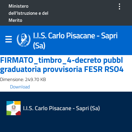
⋮
Ministero
dell'Istruzione e del
Merito
I.I.S. Carlo Pisacane - Sapri
(Sa)
FIRMATO_timbro_4-decreto pubbl
graduatoria provvisoria FESR RSO4
Dimensione: 249.70 KB
Download
I.I.S. Carlo Pisacane - Sapri (Sa)