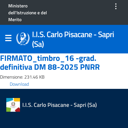
⋮
Ministero
dell'Istruzione e del
Merito
I.I.S. Carlo Pisacane - Sapri
(Sa)
FIRMATO_timbro_16 -grad.
definitiva DM 88-2025 PNRR
Dimensione: 231.46 KB
Download
I.I.S. Carlo Pisacane - Sapri (Sa)