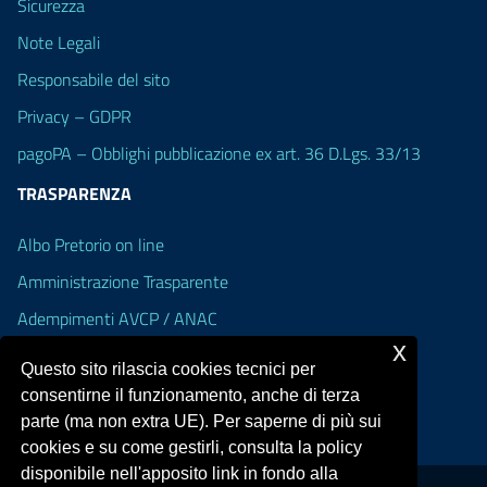
Sicurezza
Note Legali
Responsabile del sito
Privacy – GDPR
pagoPA – Obblighi pubblicazione ex art. 36 D.Lgs. 33/13
TRASPARENZA
Albo Pretorio on line
Amministrazione Trasparente
Adempimenti AVCP / ANAC
x
Accesso Civico
Questo sito rilascia cookies tecnici per
Dichiarazione di accessibilità
consentirne il funzionamento, anche di terza
parte (ma non extra UE). Per saperne di più sui
cookies e su come gestirli, consulta la policy
disponibile nell'apposito link in fondo alla