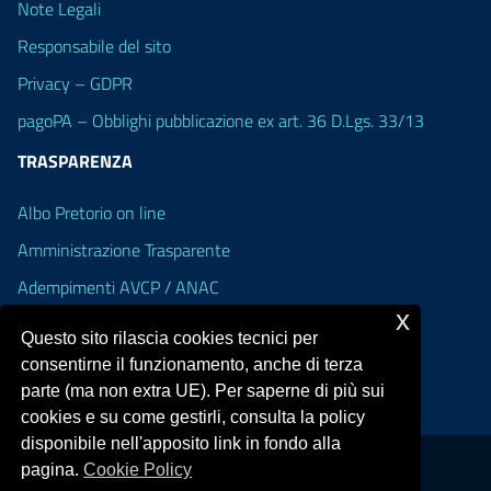
Note Legali
Responsabile del sito
Privacy – GDPR
pagoPA – Obblighi pubblicazione ex art. 36 D.Lgs. 33/13
TRASPARENZA
Albo Pretorio on line
Amministrazione Trasparente
Adempimenti AVCP / ANAC
x
Accesso Civico
Questo sito rilascia cookies tecnici per
Dichiarazione di accessibilità
consentirne il funzionamento, anche di terza
parte (ma non extra UE). Per saperne di più sui
cookies e su come gestirli, consulta la policy
disponibile nell'apposito link in fondo alla
pagina.
Cookie Policy
Portale realizzato con la piattaforma
Argo Web 4.0