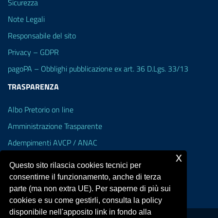
Sicurezza
Note Legali
Responsabile del sito
Privacy – GDPR
pagoPA – Obblighi pubblicazione ex art. 36 D.Lgs. 33/13
TRASPARENZA
Albo Pretorio on line
Amministrazione Trasparente
Adempimenti AVCP / ANAC
x
Accesso Civico
Questo sito rilascia cookies tecnici per
Dichiarazione di accessibilità
consentirne il funzionamento, anche di terza
parte (ma non extra UE). Per saperne di più sui
cookies e su come gestirli, consulta la policy
disponibile nell'apposito link in fondo alla