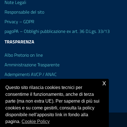
Note Legali
Responsabile del sito
Privacy – GDPR
pagoPA – Obblighi pubblicazione ex art. 36 D.Lgs. 33/13
TRASPARENZA
Albo Pretorio on line
Amministrazione Trasparente
Adempimenti AVCP / ANAC
x
Accesso Civico
Questo sito rilascia cookies tecnici per
Dichiarazione di accessibilità
consentirne il funzionamento, anche di terza
parte (ma non extra UE). Per saperne di più sui
cookies e su come gestirli, consulta la policy
disponibile nell'apposito link in fondo alla
pagina.
Cookie Policy
Portale realizzato con la piattaforma
Argo Web 4.0