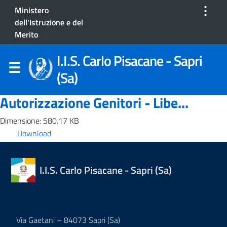
⋮
Ministero
dell'Istruzione e del
Merito
I.I.S. Carlo Pisacane - Sapri
(Sa)
Autorizzazione Genitori - Libe...
Dimensione: 580.17 KB
Download
I.I.S. Carlo Pisacane - Sapri (Sa)
Via Gaetani – 84073 Sapri (Sa)