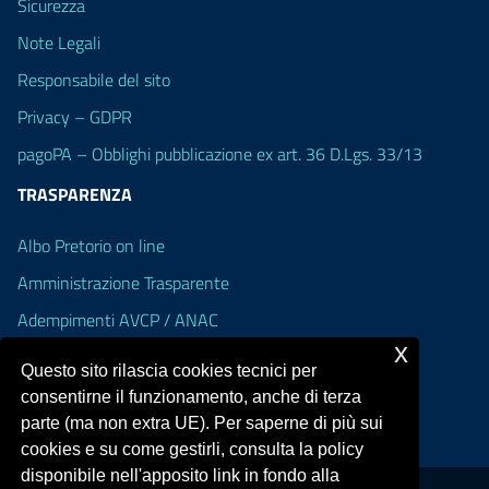
Sicurezza
Note Legali
Responsabile del sito
Privacy – GDPR
pagoPA – Obblighi pubblicazione ex art. 36 D.Lgs. 33/13
TRASPARENZA
Albo Pretorio on line
Amministrazione Trasparente
Adempimenti AVCP / ANAC
x
Accesso Civico
Questo sito rilascia cookies tecnici per
Dichiarazione di accessibilità
consentirne il funzionamento, anche di terza
parte (ma non extra UE). Per saperne di più sui
cookies e su come gestirli, consulta la policy
disponibile nell'apposito link in fondo alla