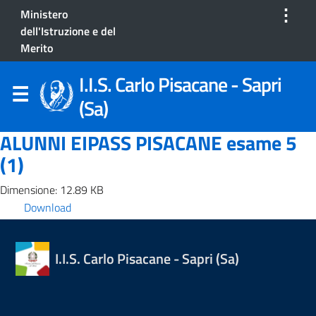
⋮
Ministero
dell'Istruzione e del
Merito
I.I.S. Carlo Pisacane - Sapri
(Sa)
ALUNNI EIPASS PISACANE esame 5
(1)
Dimensione: 12.89 KB
Download
I.I.S. Carlo Pisacane - Sapri (Sa)