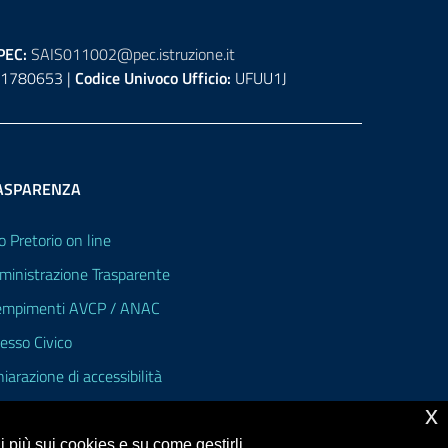
PEC:
SAIS011002@pec.istruzione.it
1780653 |
Codice Univoco Ufficio:
UFUU1J
ASPARENZA
o Pretorio on line
inistrazione Trasparente
mpimenti AVCP / ANAC
esso Civico
hiarazione di accessibilità
x
 più sui cookies e su come gestirli,