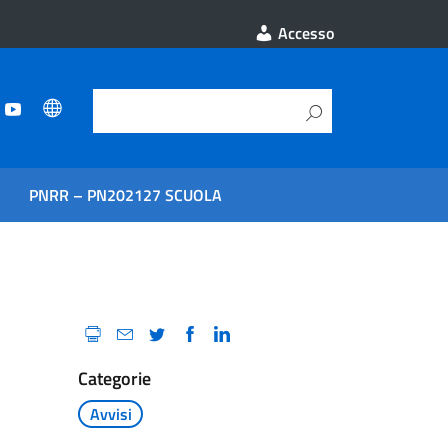
Accesso
PNRR – PN202127 SCUOLA
Categorie
Avvisi