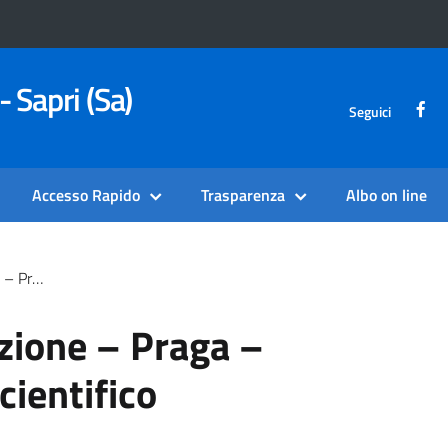
- Sapri (Sa)
Seguici
Accesso Rapido
Trasparenza
Albo on line
 Scientifico
uzione – Praga –
cientifico