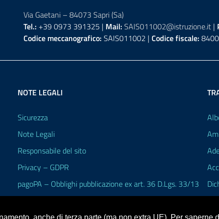
Via Gaetani – 84073 Sapri (Sa)
Tel.:
+39 0973 391325 |
Mail:
SAIS011002@istruzione.it
|
Codice meccanografico:
SAIS011002 |
Codice fiscale:
8400
NOTE LEGALI
TR
Sicurezza
Alb
Note Legali
Amm
Responsabile del sito
Ade
Privacy – GDPR
Acc
pagoPA – Obblighi pubblicazione ex art. 36 D.Lgs. 33/13
Dic
ionamento, anche di terza parte (ma non extra UE). Per saperne di