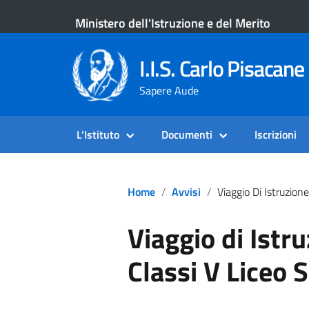
Ministero dell'Istruzione e del Merito
I.I.S. Carlo Pisacane 
Sapere Aude
L’Istituto
Documenti
Iscrizioni
Home
Avvisi
Viaggio Di Istruzione – Praga – Classi V Liceo
Viaggio di Istr
Classi V Liceo S