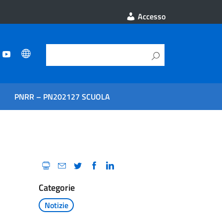
Accesso
PNRR – PN202127 SCUOLA
Categorie
Notizie