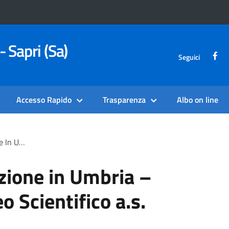
- Sapri (Sa)
Seguici
Accesso Rapido
Trasparenza
Albo on line
ico A.s. 2025/2026
uzione in Umbria –
eo Scientifico a.s.