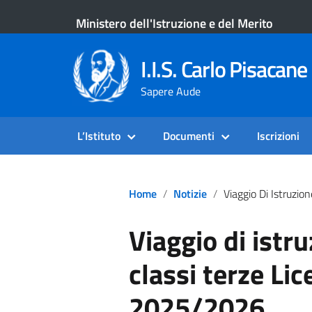
Ministero dell'Istruzione e del Merito
I.I.S. Carlo Pisacane 
Sapere Aude
L’Istituto
Documenti
Iscrizioni
Home
Notizie
Viaggio Di Istruzione In Umbria – Classi Terze Liceo Scientif
Viaggio di istr
classi terze Lic
2025/2026