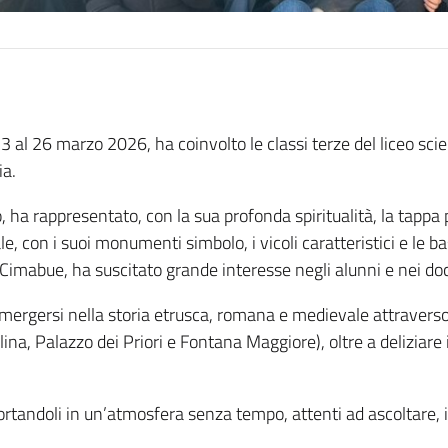
l 23 al 26 marzo 2026, ha coinvolto le classi terze del liceo s
ia.
, ha rappresentato, con la sua profonda spiritualità, la tappa p
e, con i suoi monumenti simbolo, i vicoli caratteristici e le b
e Cimabue, ha suscitato grande interesse negli alunni e nei doc
mmergersi nella storia etrusca, romana e medievale attraverso
ina, Palazzo dei Priori e Fontana Maggiore), oltre a deliziare 
ortandoli in un’atmosfera senza tempo, attenti ad ascoltare, in