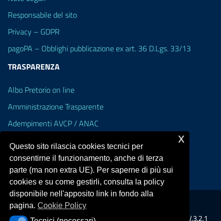
Responsabile del sito
Privacy – GDPR
pagoPA – Obblighi pubblicazione ex art. 36 D.Lgs. 33/13
TRASPARENZA
Albo Pretorio on line
Amministrazione Trasparente
Adempimenti AVCP / ANAC
x
Accesso Civico
Questo sito rilascia cookies tecnici per
Dichiarazione di accessibilità
consentirne il funzionamento, anche di terza
parte (ma non extra UE). Per saperne di più sui
cookies e su come gestirli, consulta la policy
disponibile nell'apposito link in fondo alla
pagina.
Cookie Policy
Portale realizzato con la piattaforma
Argo Web 4.0
Template Italia configurato sul tema accessibile
EduTheme
V.3.2.1
Tecnici (necessari)