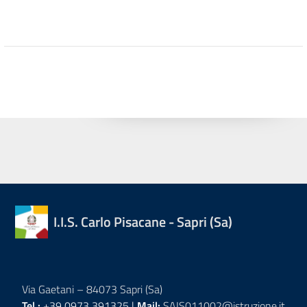
I.I.S. Carlo Pisacane - Sapri (Sa)
Via Gaetani – 84073 Sapri (Sa)
Tel.:
+39 0973 391325 |
Mail:
SAIS011002@istruzione.it