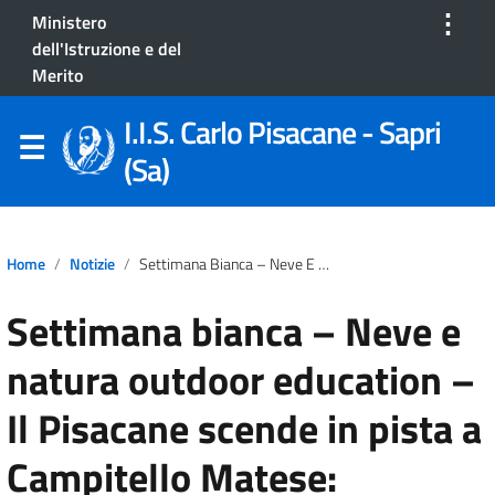
⋮
Ministero
dell'Istruzione e del
Merito
I.I.S. Carlo Pisacane - Sapri
(Sa)
Home
Notizie
Settimana Bianca – Neve E Natura Outdoor Education – Il Pisacane Scende In Pista A Campitello Matese: Esperienza Formativa Tra Sci, Escursioni E Socialità!
Settimana bianca – Neve e
natura outdoor education –
Il Pisacane scende in pista a
Campitello Matese: