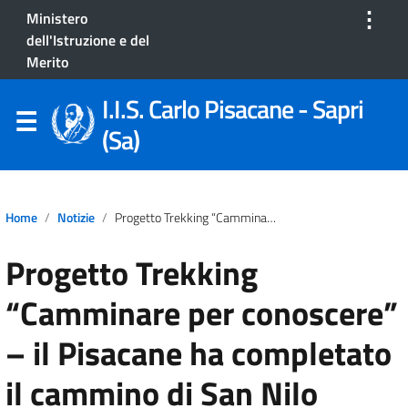
⋮
Ministero
dell'Istruzione e del
Merito
I.I.S. Carlo Pisacane - Sapri
(Sa)
Home
Notizie
Progetto Trekking “Camminare Per Conoscere” – Il Pisacane Ha Completato Il Cammino Di San Nilo
Progetto Trekking
“Camminare per conoscere”
– il Pisacane ha completato
il cammino di San Nilo