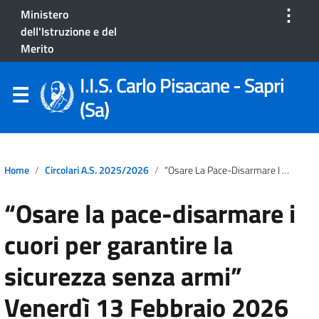
⋮
Ministero
dell'Istruzione e del
Merito
I.I.S. Carlo Pisacane - Sapri
(Sa)
Home
Circolari A.S. 2025/2026
“Osare La Pace-Disarmare I Cuori Per Garantire La Sicurezza Senza Armi” Venerdì 13 Febbraio 2026
“Osare la pace-disarmare i
cuori per garantire la
sicurezza senza armi”
Venerdì 13 Febbraio 2026