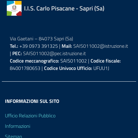
I.I.S. Carlo Pisacane - Sapri (Sa)
Via Gaetani – 84073 Sapri (Sa)
Tel.:
+39 0973 391325 |
Mail:
SAIS011002@istruzione.it
|
PEC:
SAIS011002@pec.istruzione.it
Codice meccanografico:
SAIS011002 |
Codice fiscale:
84001780653 |
Codice Univoco Ufficio:
UFUU1J
INFORMAZIONI SUL SITO
Ufficio Relazioni Pubblico
Informazioni
Sitemap