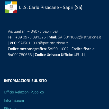
I.I.S. Carlo Pisacane - Sapri (Sa)
Via Gaetani – 84073 Sapri (Sa)
Tel.:
+39 0973 391325 |
Mail:
SAIS011002@istruzione.it
|
PEC:
SAIS011002@pec.istruzione.it
Codice meccanografico:
SAIS011002 |
Codice fiscale:
84001780653 |
Codice Univoco Ufficio:
UFUU1J
INFORMAZIONI SUL SITO
Ufficio Relazioni Pubblico
Informazioni
Sitemap