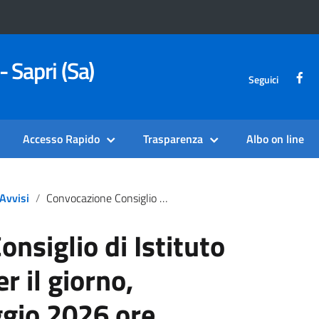
- Sapri (Sa)
Seguici
Accesso Rapido
Trasparenza
Albo on line
Avvisi
Convocazione Consiglio Di Istituto Straordinario Per Il Giorno, Venerdì 29 Maggio 2026 Ore 13:30 – Sede Via Gaetani
nsiglio di Istituto
r il giorno,
gio 2026 ore