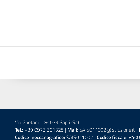
Via Gaetani – 84073 Sapri (Sa)
Tel.:
+39 0973 391325 |
Mail:
SAIS011002@istruzione.it
|
Codice meccanografico:
SAIS011002 |
Codice fiscale:
8400