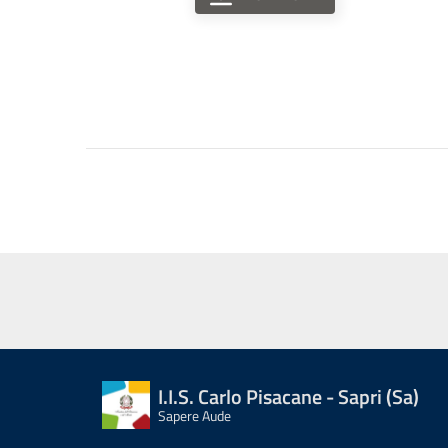
I.I.S. Carlo Pisacane - Sapri (Sa)
Sapere Aude