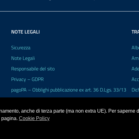
NOTE LEGALI
TR
Sicurezza
Alb
Note Legali
Amm
Responsabile del sito
Ade
Privacy – GDPR
Acc
pagoPA – Obblighi pubblicazione ex art. 36 D.Lgs. 33/13
Dic
ionamento, anche di terza parte (ma non extra UE). Per saperne di
a pagina.
Cookie Policy
V.3.2.1 (Alioth)
heme