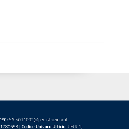
PEC:
SAIS011002@pec.istruzione.it
1780653 |
Codice Univoco Ufficio:
UFUU1J