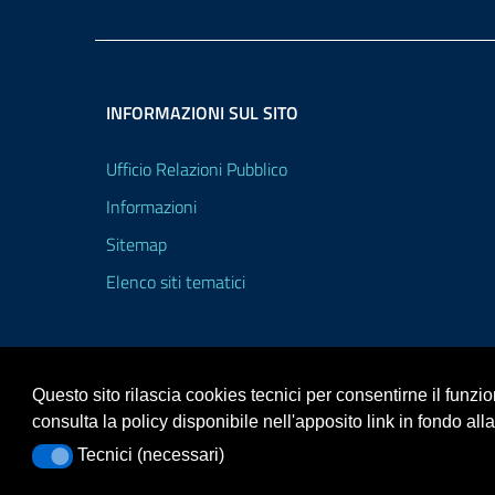
INFORMAZIONI SUL SITO
Ufficio Relazioni Pubblico
Informazioni
Sitemap
Elenco siti tematici
Questo sito rilascia cookies tecnici per consentirne il funz
consulta la policy disponibile nell'apposito link in fondo all
Portale realizzato con la piattaforma
Argo Web 4.0
Tecnici (necessari)
Tecnici (necessari)
Template Italia configurato sul tema accessibile
EduT