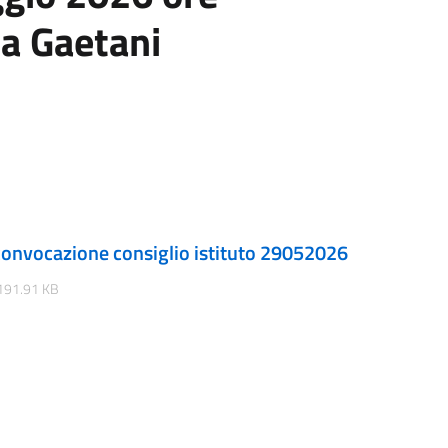
ia Gaetani
onvocazione consiglio istituto 29052026
191.91 KB