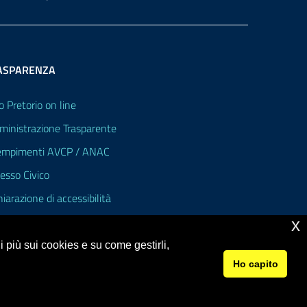
ASPARENZA
o Pretorio on line
inistrazione Trasparente
mpimenti AVCP / ANAC
esso Civico
hiarazione di accessibilità
x
 più sui cookies e su come gestirli,
Ho capito
© 2026 I.I.S. Carlo Pisacane - Sapri (Sa)