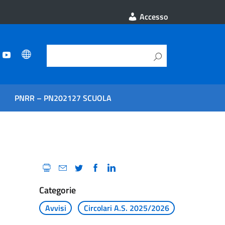
Accesso
PNRR – PN202127 SCUOLA
Categorie
Avvisi
Circolari A.S. 2025/2026