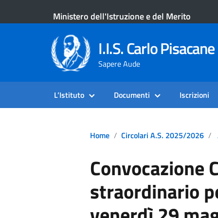
Ministero dell'Istruzione e del Merito
I.I.S. Carlo Pisacane 
Sapere Aude
L’Istituto
Documenti
Iscrizioni
Home
Circolari A.S. 2025/2026
Convocazione Co
straordinario pe
venerdì 29 mag