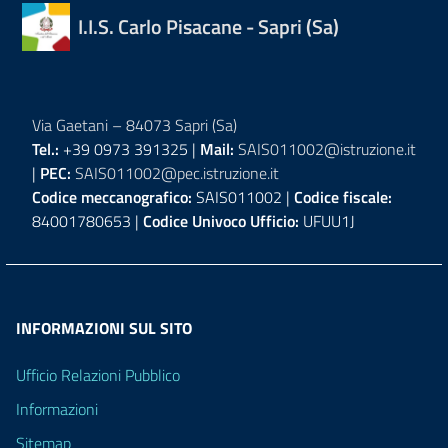
I.I.S. Carlo Pisacane - Sapri (Sa)
Via Gaetani – 84073 Sapri (Sa)
Tel.:
+39 0973 391325 |
Mail:
SAIS011002@istruzione.it
|
PEC:
SAIS011002@pec.istruzione.it
Codice meccanografico:
SAIS011002 |
Codice fiscale:
84001780653 |
Codice Univoco Ufficio:
UFUU1J
INFORMAZIONI SUL SITO
Ufficio Relazioni Pubblico
Informazioni
Sitemap