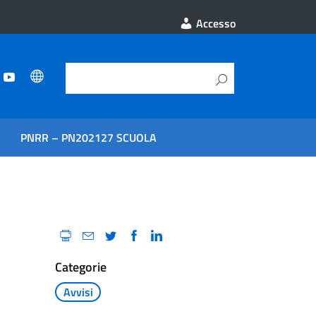
Accesso
PNRR – PN202127 SCUOLA
Categorie
Avvisi