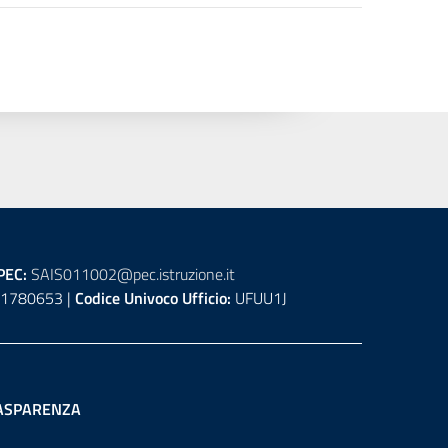
PEC:
SAIS011002@pec.istruzione.it
1780653 |
Codice Univoco Ufficio:
UFUU1J
ASPARENZA