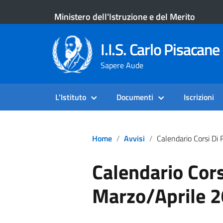
Ministero dell'Istruzione e del Merito
I.I.S. Carlo Pisacane 
Sapere Aude
L’Istituto
Documenti
Iscrizioni
Home
Avvisi
Calendario Corsi Di Recupero – Marzo/Apr
Calendario Cors
Marzo/Aprile 