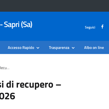
- Sapri (Sa)
Seguici
Accesso Rapido
Trasparenza
Albo on line
ile 2026
i di recupero –
2026