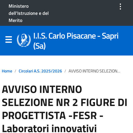
⋮
Ministero
dell'Istruzione e del
Merito
I.I.S. Carlo Pisacane - Sapri
(Sa)
Home
Circolari A.S. 2025/2026
AVVISO INTERNO SELEZIONE NR 2 FIGURE DI PROGETTISTA -FESR -Laboratori Innovativi IPSEOA -CP: RSO4.2.A3.B-FESRPN-CA-2025-45 -CUP: D14D25002960007
AVVISO INTERNO
SELEZIONE NR 2 FIGURE DI
PROGETTISTA -FESR -
Laboratori innovativi