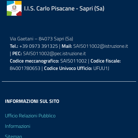
I.I.S. Carlo Pisacane - Sapri (Sa)
Via Gaetani – 84073 Sapri (Sa)
Tel.:
+39 0973 391325 |
Mail:
SAIS011002@istruzione.it
|
PEC:
SAIS011002@pec.istruzione.it
Codice meccanografico:
SAIS011002 |
Codice fiscale:
84001780653 |
Codice Univoco Ufficio:
UFUU1J
INFORMAZIONI SUL SITO
Ufficio Relazioni Pubblico
Informazioni
Sitemap