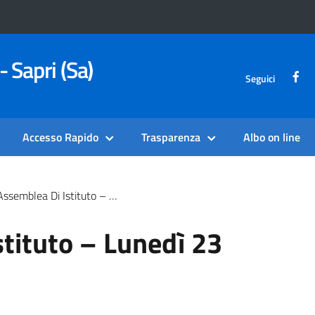
- Sapri (Sa)
Seguici
Accesso Rapido
Trasparenza
Albo on line
ssemblea Di Istituto – Lunedì 23 Febbraio 2026
tituto – Lunedì 23