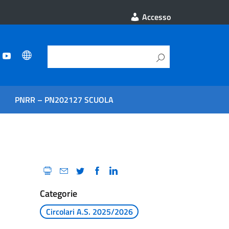
Accesso
PNRR – PN202127 SCUOLA
Categorie
Circolari A.S. 2025/2026