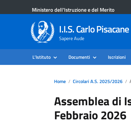
Ministero dell'Istruzione e del Merito
I.I.S. Carlo Pisacane 
Sapere Aude
L’Istituto
Documenti
Iscrizioni
Home
Circolari A.S. 2025/2026
A
Assemblea di Is
Febbraio 2026