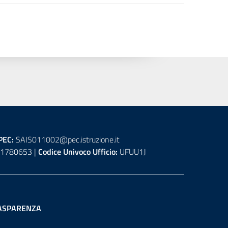
PEC:
SAIS011002@pec.istruzione.it
1780653 |
Codice Univoco Ufficio:
UFUU1J
ASPARENZA